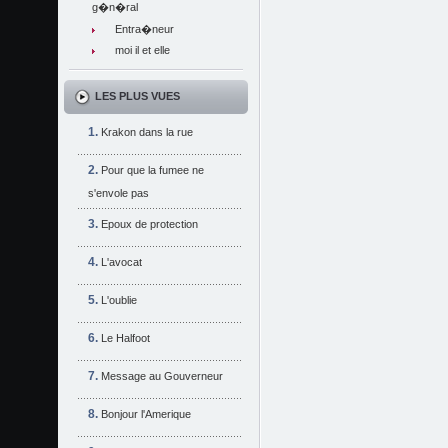
g�n�ral
Entra�neur
moi il et elle
LES PLUS VUES
Krakon dans la rue
Pour que la fumee ne
s'envole pas
Epoux de protection
L'avocat
L'oublie
Le Halfoot
Message au Gouverneur
Bonjour l'Amerique