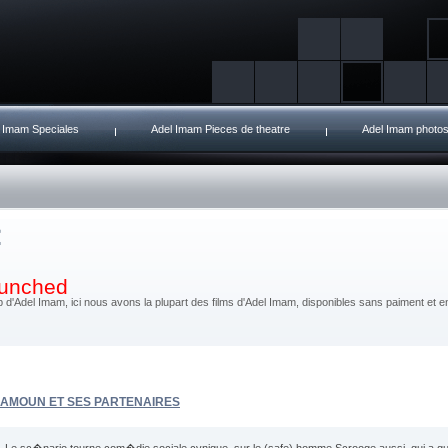
 Imam Speciales
Adel Imam Pieces de theatre
Adel Imam photo
launched
d'Adel Imam, ici nous avons la plupart des films d'Adel Imam, disponibles sans paiment et en 
AMOUN ET SES PARTENAIRES