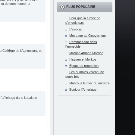
e fils les prive de tout ce
e, et de commencer un
PLUS POPULAIRE
Pour que la fumee ne
s'envole pas
L'avocat
Message au Gouverneur
L'embassade dans
l'immeuble
Coll�ge de l'Agriculture, et
Morgan Ahmed Morgan
Hassen et Morkos
Epoux de protection
Les humains vivent une
seule fois
Mahrous le mec du ministre
Bonjour l'Amerique
'affichage dans la saison