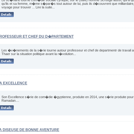
Le sc�nario tourne com�die sociale cynique, sur le (safe) homme Scrooge aussi, qui a quatr
qu'ils et sa femme, m�me s�par�s tout autour de lui, puis ils d�couvrent que milliardair
voyage pour trouver ... Lire la suite...
ROFESSEUR ET CHEF DU D�PARTEMENT
Les �v�nements de la s�rie tourne autour professeur et chef de departmentr de travail au 
Thaer sur la situation politique avant la r�volution...
A EXCELLENCE
Son Excellence s�rie de com�die �gyptienne, produite en 2014, une s�rie produite pour l
Ramadan....
A DISEUSE DE BONNE AVENTURE