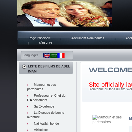
Page Principale
Adel imam Nouveautes
Adel
s'inscrire
Languages:
LISTE DES FILMS DE ADEL
IMAM
Site officially 
Mamoun et ses
partenaires
Bienvenue au fans du site Web 
Professeur et Chef du
D�partement
Sa Excellence
La Diseuse de bonne
aventure
M
Naji Atallah bonde
Alzheimer