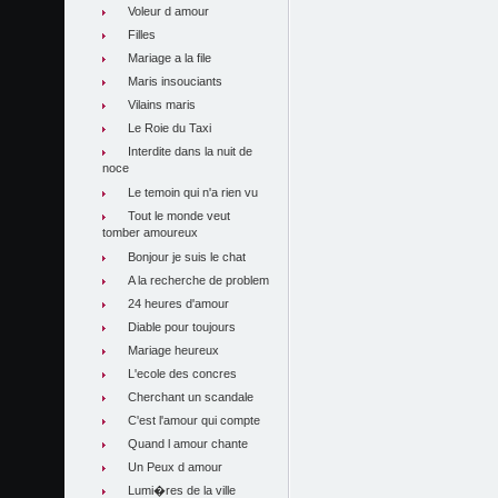
Voleur d amour
Filles
Mariage a la file
Maris insouciants
Vilains maris
Le Roie du Taxi
Interdite dans la nuit de
noce
Le temoin qui n'a rien vu
Tout le monde veut
tomber amoureux
Bonjour je suis le chat
A la recherche de problem
24 heures d'amour
Diable pour toujours
Mariage heureux
L'ecole des concres
Cherchant un scandale
C'est l'amour qui compte
Quand l amour chante
Un Peux d amour
Lumi�res de la ville