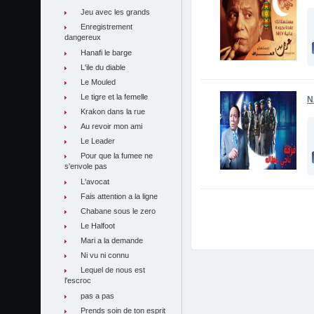
Jeu avec les grands
Enregistrement
dangereux
Hanafi le barge
L'ile du diable
Le Mouled
Le tigre et la femelle
N
Krakon dans la rue
Au revoir mon ami
Le Leader
Pour que la fumee ne
s'envole pas
L'avocat
Fais attention a la ligne
Chabane sous le zero
Le Halfoot
Mari a la demande
Ni vu ni connu
Lequel de nous est
l'escroc
pas a pas
Prends soin de ton esprit