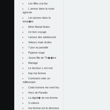
Les filles a la fac
L amour dans la route
agricole
Les jeunes dans la
temp�te
Mme Manal Notes
Un bon voyage
l amour des adolescent
Voleurs mais droles
7 jour au paradie
Pyjama rouge
Jeune fille de Th��tre
Mariage
Le docteur c est moi
Imp ma femme
Comment voler un
millionnaire
Cette homme me rend fou
Hors de Paradis
La dignit� de ma femme
3 voleurs
ma femme est le directeur