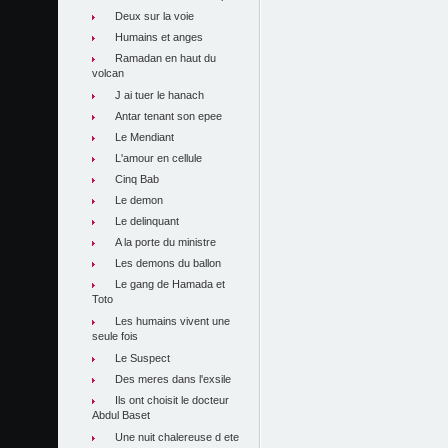
Deux sur la voie
Humains et anges
Ramadan en haut du
volcan
J ai tuer le hanach
Antar tenant son epee
Le Mendiant
L'amour en cellule
Cinq Bab
Le demon
Le delinquant
A la porte du ministre
Les demons du ballon
Le gang de Hamada et
Toto
Les humains vivent une
seule fois
Le Suspect
Des meres dans l'exsile
Ils ont choisit le docteur
Abdul Baset
Une nuit chalereuse d ete