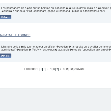
Les pourparlers de s�rie sur un homme qui est cens� �tre un devin, mais a d�couvert p
�duqu�s sur ce qu'il fait, cependant, gagne le respect du public lui a fait prendre parti....
AJI ATALLAH BONDE
L'histoire de la s�rie tourne autour un officier �gyptien � la retraite qui travailler com
administratif �gyptien � Tel-Aviv, est expos� aux probl�mes de l'opposition aux atrocit�s
Precedant
|
1
|
2
|
3
|
4
|
5
|
6
|
7
|
8
|
9
|
10
|
Suivant