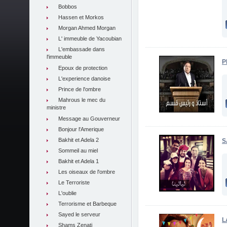
Bobbos
Hassen et Morkos
Morgan Ahmed Morgan
L' immeuble de Yacoubian
L'embassade dans
l'immeuble
P
Epoux de protection
L'experience danoise
Prince de l'ombre
Mahrous le mec du
ministre
Message au Gouverneur
Bonjour l'Amerique
Bakhit et Adela 2
S
Sommeil au miel
Bakhit et Adela 1
Les oiseaux de l'ombre
Le Terroriste
L'oublie
Terrorisme et Barbeque
Sayed le serveur
L
Shams Zenati