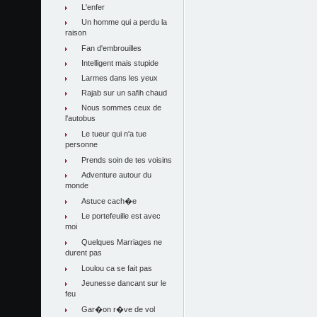
L'enfer
Un homme qui a perdu la
raison
Fan d'embrouilles
Intelligent mais stupide
Larmes dans les yeux
Rajab sur un safih chaud
Nous sommes ceux de
l'autobus
Le tueur qui n'a tue
personne
Prends soin de tes voisins
Adventure autour du
monde
Astuce cach�e
Le portefeuille est avec
moi
Quelques Marriages ne
durent pas
Loulou ca se fait pas
Jeunesse dancant sur le
feu
Gar�on r�ve de vol