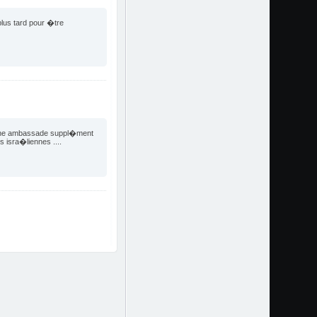
lus tard pour �tre
me une ambassade suppl�ment
 isra�liennes ....