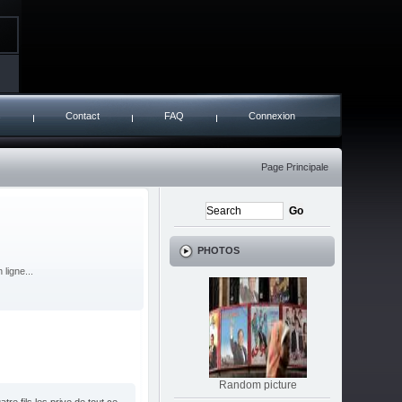
s
Contact
FAQ
Connexion
Page Principale
PHOTOS
ligne...
Random picture