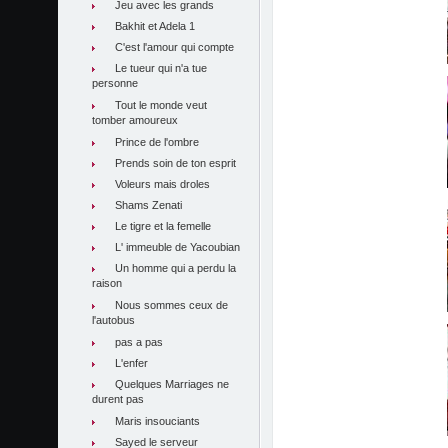
Jeu avec les grands
Bakhit et Adela 1
C'est l'amour qui compte
Le tueur qui n'a tue
personne
Tout le monde veut
tomber amoureux
Prince de l'ombre
Prends soin de ton esprit
Voleurs mais droles
Shams Zenati
Le tigre et la femelle
L' immeuble de Yacoubian
Un homme qui a perdu la
raison
Nous sommes ceux de
l'autobus
pas a pas
L'enfer
Quelques Marriages ne
durent pas
Maris insouciants
Sayed le serveur