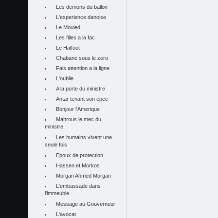
Les demons du ballon
L'experience danoise
Le Mouled
Les filles a la fac
Le Halfoot
Chabane sous le zero
Fais attention a la ligne
L'oublie
A la porte du ministre
Antar tenant son epee
Bonjour l'Amerique
Mahrous le mec du
ministre
Les humains vivent une
seule fois
Epoux de protection
Hassen et Morkos
Morgan Ahmed Morgan
L'embassade dans
l'immeuble
Message au Gouverneur
L'avocat