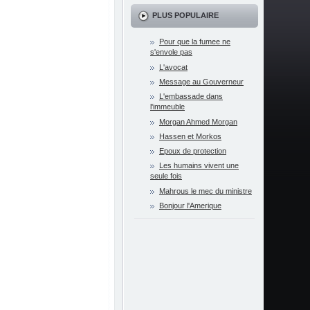
PLUS POPULAIRE
Pour que la fumee ne
s'envole pas
L'avocat
Message au Gouverneur
L'embassade dans
l'immeuble
Morgan Ahmed Morgan
Hassen et Morkos
Epoux de protection
Les humains vivent une
seule fois
Mahrous le mec du ministre
Bonjour l'Amerique