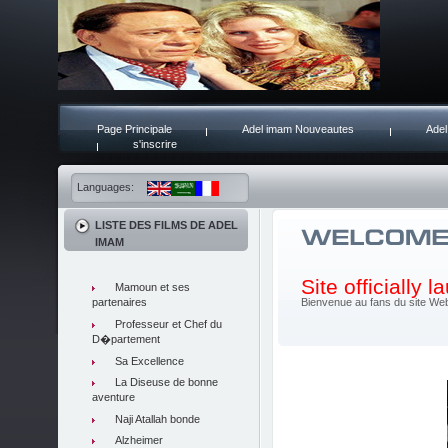
Page Principale
Adel imam Nouveautes
Adel
s'inscrire
Languages:
LISTE DES FILMS DE ADEL
IMAM
Site officially 
Mamoun et ses
partenaires
Bienvenue au fans du site Web 
Professeur et Chef du
D�partement
Sa Excellence
La Diseuse de bonne
aventure
Naji Atallah bonde
Alzheimer