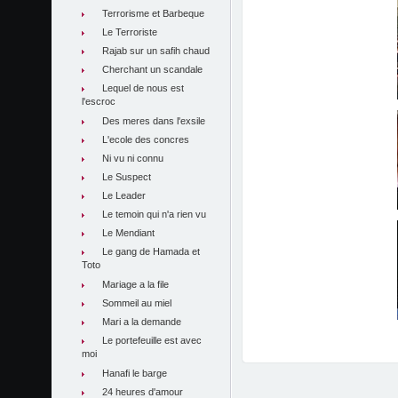
Terrorisme et Barbeque
Le Terroriste
Rajab sur un safih chaud
Cherchant un scandale
Lequel de nous est
l'escroc
Des meres dans l'exsile
L'ecole des concres
Ni vu ni connu
Le Suspect
Le Leader
Le temoin qui n'a rien vu
Le Mendiant
Le gang de Hamada et
Toto
Mariage a la file
Sommeil au miel
Mari a la demande
Le portefeuille est avec
moi
Hanafi le barge
24 heures d'amour