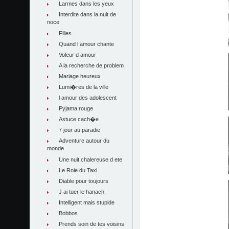
Larmes dans les yeux
Interdite dans la nuit de
noce
Filles
Quand l amour chante
Voleur d amour
A la recherche de problem
Mariage heureux
Lumi�res de la ville
l amour des adolescent
Pyjama rouge
Astuce cach�e
7 jour au paradie
Adventure autour du
monde
Une nuit chalereuse d ete
Le Roie du Taxi
Diable pour toujours
J ai tuer le hanach
Intelligent mais stupide
Bobbos
Prends soin de tes voisins