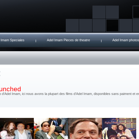
 Imam Speciales
Adel Imam Pieces de theatre
Adel Imam photo
launched
d'Adel Imam, ici nous avons la plupart des films d'Adel Imam, disponibles sans paiment et en 