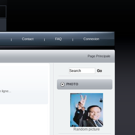
s
Contact
FAQ
Connexion
Page Principale
PHOTO
ligne...
Random picture