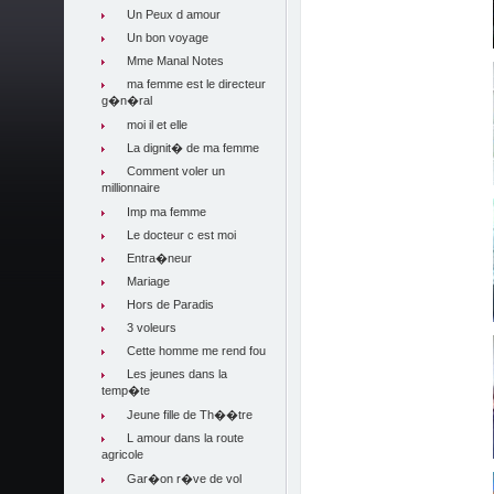
Un Peux d amour
Un bon voyage
Mme Manal Notes
ma femme est le directeur
g�n�ral
moi il et elle
La dignit� de ma femme
Comment voler un
millionnaire
Imp ma femme
Le docteur c est moi
Entra�neur
Mariage
Hors de Paradis
3 voleurs
Cette homme me rend fou
Les jeunes dans la
temp�te
Jeune fille de Th��tre
L amour dans la route
agricole
Gar�on r�ve de vol