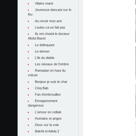
Vilains maris
Jeunesse dancant sur le
feu
Au revoir mon ami
Loulou ca se fait pas
Ils ont choisit le docteur
Abdul Baset
Le delinquant
Le demon
L'ile du diable
Les oiseaux de l'ombre
Ramadan en haut du
volcan
Bonjour je suis le chat
Cinq Bab
Fan d'embrouilles
Enregistrement
dangereux
L'amour en cellule
Humains et anges
Deux sur la voie
Bakhit et Adela 2