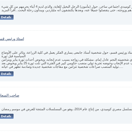
تدور أحداث المسلسل في إطار كوميدي اجتماعي ساخر، حول (مأمون) الرجل البخيل للغاية، والذي لديه 4 أبناء يحرمهم من كل شيء
البحث...اقرأ المزيد...
استاذ ورئيس قس
ذ ورئيس قسم، حول شخصية أستاذ جامعى يساري الفكر يعمل في كلية الزراعة، وثائر على الأوضاع
السياسية قبل ثورة
ؤدي شخصيته النجم عادل إمام، مشكلة في زواجه بسبب عدم إنجابه، ويخوض أحداث ثورة يناير ويتزامن
ذلك مع انفصاله عن زوجته بسبب عدم الإنجاب وخوضه تجربة تولي منصب حكومي كبير في الفترة التي تلت ثورة 25 يناير ويخوض بعد
توليه المنصب صراعات شخصية تتزامن مع مفاجآت شخصية جديدة وصادمة تظهر في حياته.....
صاحب السعاد