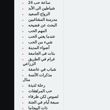
24 ساعة حب
شياطين الى الأبد
الزواج السعيد
مدرسة المشاغبين
البحث عن فضيحه
المهم الحب
عندما يغني الحب
شيء من الحب
أضواء المدينة
بنات فى الجامعة
غرام في الطريق
الزراعي
شباب في عاصفة
مذكرات الآنسة
منال
رحلة لذيذة
حب المراهقات
لصوص لكن ظرفاء
سبعة أيام في الجنة
ذات البيجاما