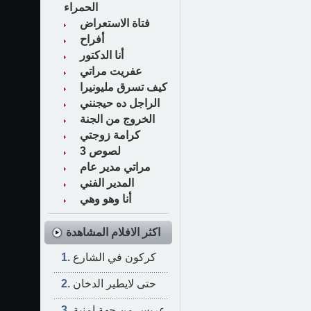
الحمراء
فتاة الاستعراض
أفراح
أنا الدكتور
عفريت مراتي
كيف تسرق مليونيرا
الراجل ده حيجنني
الخروج من الجنة
كرامة زوجتي
3 لصوص
مراتي مدير عام
المدير الفني
أنا وهو وهي
اكثر الافلام المشاهدة
كركون في الشارع
حتى لايطير الدخان
عريس من جهة امنية