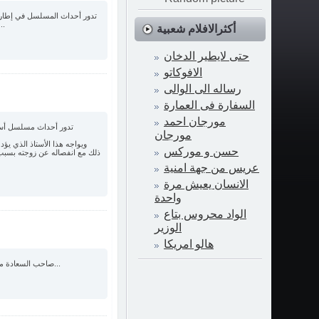
هم وزوجته، حتى ينفصلوا جميعًا عنه، وبعدها يكتشفون أنه ملياردير، ويبدأون رحلة 
أكثرالافلام شعبية
حتى لايطير الدخان
الافوكاتو
رساله الى الوالى
السفارة فى العمارة
مورجان احمد
تدور أحداث مسلسل أستا
مورجان
ويواجه هذا الأستاذ الذي ي
حسن و موركس
عريس من جهة امنية
الانسان يعيش مرة
واحدة
الواد محروس بتاع
الوزير
هالو امريكا
صاحب السعادة مسلسل مصري كوميدي، من إنتاج عام 2014، وهو من المسلسلات المنتجة للعرض في موسم رمضان...