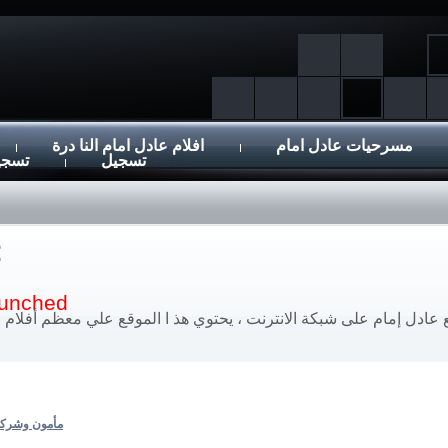
مسرحيات عادل امام
افلام عادل امام النا درة
تسجيل
تسجي
launched
عادل إمام على شبكة الانترنت ، يحتوي هذ ا الموقع علي معظم أفلام ع
مأمون وشركا