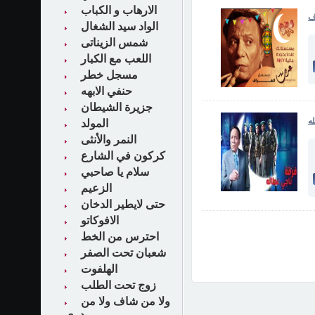
اﻻرهاب و الكباب
ف
الواد سيد الشغال
شمس الزيناتى
اللعب مع الكبار
مسجل خطر
حنفي الابهه
جزيرة الشيطان
ه
المولد
النمر والأنثى
كركون في الشارع
سلام يا صاحبي
الزعيم
حتى لايطير الدخان
الافوكاتو
احترس من الخط
شعبان تحت الصفر
الهلفوت
زوج تحت الطلب
ولا من شاف ولا من
دري