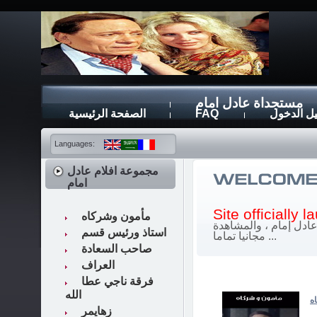
مستجداة عادل امام
ل الدخول
FAQ
الصفحة الرئيسية
Languages:
مجموعة افلام عادل
امام
Site officially 
مأمون وشركاه
ادل إمام ، والمشاهدة
استاذ ورئيس قسم
مجانيا تماما ...
صاحب السعادة
العراف
فرقة ناجي عطا
الله
ه
زهايمر