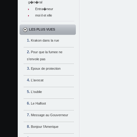
g�n�ral
Entra�neur
moi il et elle
LES PLUS VUES
Krakon dans la rue
Pour que la fumee ne
s'envole pas
Epoux de protection
L'avocat
L'oublie
Le Halfoot
Message au Gouverneur
Bonjour l'Amerique