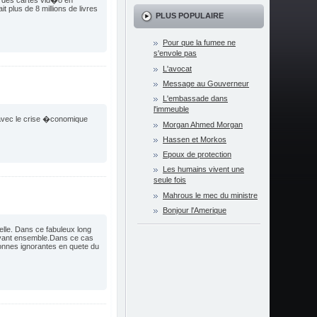
e des cartes vid�o en
 plus de 8 millions de livres
PLUS POPULAIRE
Pour que la fumee ne
s'envole pas
L'avocat
Message au Gouverneur
L'embassade dans
l'immeuble
 avec le crise �conomique
Morgan Ahmed Morgan
Hassen et Morkos
Epoux de protection
Les humains vivent une
seule fois
Mahrous le mec du ministre
Bonjour l'Amerique
elle. Dans ce fabuleux long
vivant ensemble.Dans ce cas
rsonnes ignorantes en quete du