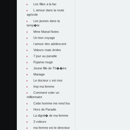
Les filles a la fac
L amour dans la route
agricole
Les jeunes dans la
temp�te
Mme Manal Notes
Un bon voyage
l amour des adolescent
Voleurs mais droles
7 jour au paradie
Pyjama rouge
Jeune fille de Th��tre
Mariage
Le docteur c est moi
Imp ma femme
Comment voler un
millionnaire
Cette homme me rend fou
Hors de Paradis
La dignit� de ma femme
3 voleurs
ma femme est le directeur