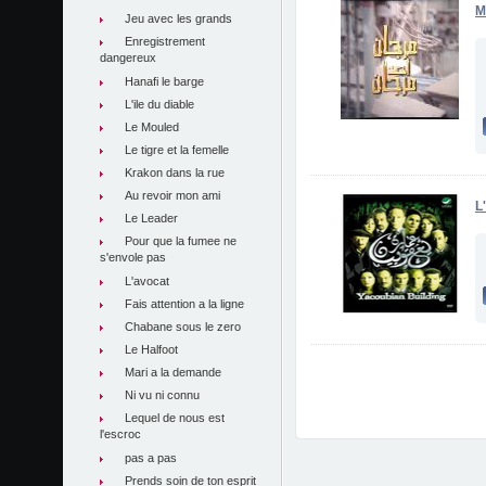
M
Jeu avec les grands
Enregistrement
dangereux
Hanafi le barge
L'ile du diable
Le Mouled
Le tigre et la femelle
Krakon dans la rue
Au revoir mon ami
L
Le Leader
Pour que la fumee ne
s'envole pas
L'avocat
Fais attention a la ligne
Chabane sous le zero
Le Halfoot
Mari a la demande
Ni vu ni connu
Lequel de nous est
l'escroc
pas a pas
Prends soin de ton esprit