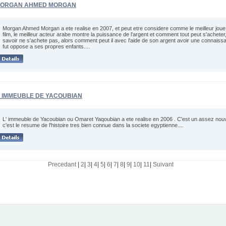
ORGAN AHMED MORGAN
Morgan Ahmed Morgan a ete realise en 2007, et peut etre considere comme le meilleur jou
film, le meilleur acteur arabe montre la puissance de l'argent et comment tout peut s'acheter,
savoir ne s'achete pas, alors comment peut il avec l'aide de son argent avoir une connaissan
fut oppose a ses propres enfants....
' IMMEUBLE DE YACOUBIAN
L' immeuble de Yacoubian ou Omaret Yaqoubian a ete realise en 2006 . C'est un assez nouv
c'est le resume de l'histoire tres bien connue dans la societe egyptienne....
Precedant
|
2
|
3
|
4
|
5
|
6
|
7
|
8
|
9
|
10
|
11
|
Suivant