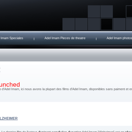
 Imam Speciales
Adel Imam Pieces de theatre
Adel Imam photo
launched
d'Adel Imam, ici nous avons la plupart des films d'Adel Imam, disponibles sans paiment et en 
LZHEIMER