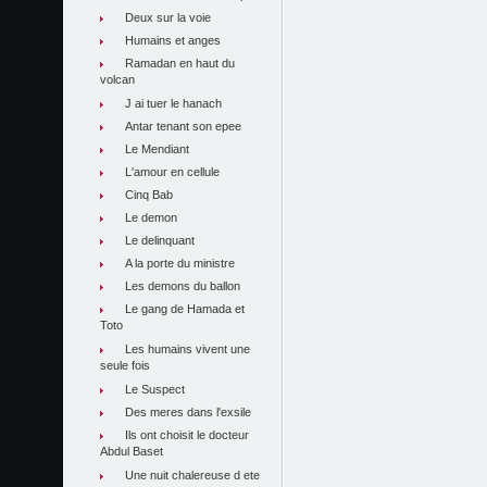
Deux sur la voie
Humains et anges
Ramadan en haut du
volcan
J ai tuer le hanach
Antar tenant son epee
Le Mendiant
L'amour en cellule
Cinq Bab
Le demon
Le delinquant
A la porte du ministre
Les demons du ballon
Le gang de Hamada et
Toto
Les humains vivent une
seule fois
Le Suspect
Des meres dans l'exsile
Ils ont choisit le docteur
Abdul Baset
Une nuit chalereuse d ete