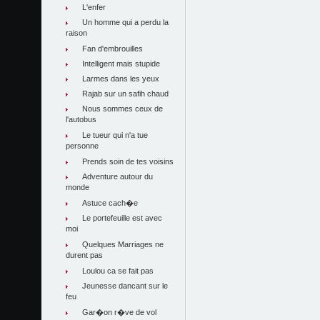
L'enfer
Un homme qui a perdu la
raison
Fan d'embrouilles
Intelligent mais stupide
Larmes dans les yeux
Rajab sur un safih chaud
Nous sommes ceux de
l'autobus
Le tueur qui n'a tue
personne
Prends soin de tes voisins
Adventure autour du
monde
Astuce cach�e
Le portefeuille est avec
moi
Quelques Marriages ne
durent pas
Loulou ca se fait pas
Jeunesse dancant sur le
feu
Gar�on r�ve de vol