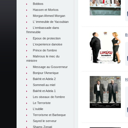
Bobbos
Hassen et Morkos
Morgan Ahmed Morgan
L' immeuble de Yacoubian
L'embassade dans
l'immeuble
B
Epoux de protection
L'experience danoise
Prince de l'ombre
Mahrous le mec du
ministre
Message au Gouverneur
Bonjour l'Amerique
Bakhit et Adela 2
H
Sommeil au miel
Bakhit et Adela 1
Les oiseaux de l'ombre
Le Terroriste
L'oublie
Terrorisme et Barbeque
Sayed le serveur
Shams Zenati