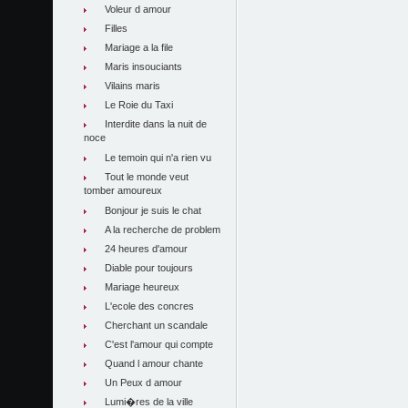
Voleur d amour
Filles
Mariage a la file
Maris insouciants
Vilains maris
Le Roie du Taxi
Interdite dans la nuit de
noce
Le temoin qui n'a rien vu
Tout le monde veut
tomber amoureux
Bonjour je suis le chat
A la recherche de problem
24 heures d'amour
Diable pour toujours
Mariage heureux
L'ecole des concres
Cherchant un scandale
C'est l'amour qui compte
Quand l amour chante
Un Peux d amour
Lumi�res de la ville