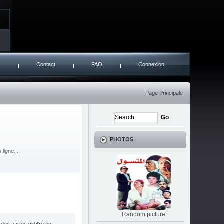
s
Contact
FAQ
Connexion
Page Principale
PHOTOS
ligne...
Random picture