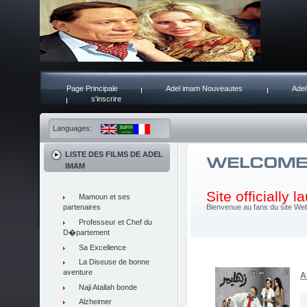
Page Principale
Adel imam Nouveautes
Adel
s'inscrire
Languages:
LISTE DES FILMS DE ADEL
IMAM
Site officially 
Mamoun et ses
partenaires
Bienvenue au fans du site Web 
Professeur et Chef du
D�partement
Sa Excellence
La Diseuse de bonne
aventure
A
Naji Atallah bonde
Alzheimer