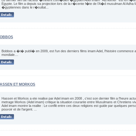
Le dernier film de l'acteur �minent com�dien �gyptien Adel Imam "Alzheimer" est en t�t
Egypte. Le film a depuis sa projection lors de la r�cente f�te de l'A�d musulman Al Adha fait
�gyptiennes dans le r�sultat...
OBBOS
Bobbos a �t� publi� en 2009, est l'un des derniers films imam Adel, l'histoire commence
mondiale....
ASSEN ET MORKOS
Hassen et Morkos a ete realise par Adel imam en 2008 , c'est son dernier film a l'heure actu
metrage Morkos (Adel imam) critique la situation courante entre Musulmans et Chretiens 
Adel imam montre la realite : Le conflit entre ces deux religions est guide par quelques pe
pouvoir et de l'argent. ...