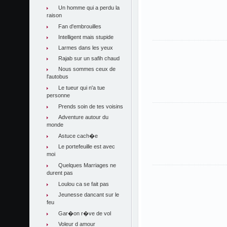
Un homme qui a perdu la
raison
Fan d'embrouilles
Intelligent mais stupide
Larmes dans les yeux
Rajab sur un safih chaud
Nous sommes ceux de
l'autobus
Le tueur qui n'a tue
personne
Prends soin de tes voisins
Adventure autour du
monde
Astuce cach�e
Le portefeuille est avec
moi
Quelques Marriages ne
durent pas
Loulou ca se fait pas
Jeunesse dancant sur le
feu
Gar�on r�ve de vol
Voleur d amour