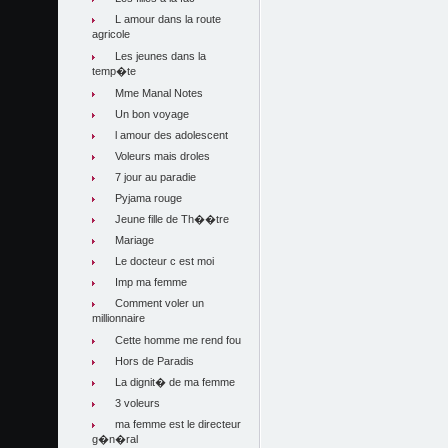
L amour dans la route
agricole
Les jeunes dans la
temp�te
Mme Manal Notes
Un bon voyage
l amour des adolescent
Voleurs mais droles
7 jour au paradie
Pyjama rouge
Jeune fille de Th��tre
Mariage
Le docteur c est moi
Imp ma femme
Comment voler un
millionnaire
Cette homme me rend fou
Hors de Paradis
La dignit� de ma femme
3 voleurs
ma femme est le directeur
g�n�ral