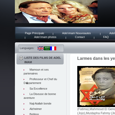
Page Principale
Adel imam Nouveautes
Adel
Adel Imam photos
Contact
FAQ
Languages:
LISTE DES FILMS DE ADEL
Larmes dans les y
IMAM
Mamoun et ses
partenaires
Professeur et Chef du
D�partement
Sa Excellence
La Diseuse de bonne
aventure
Naji Atallah bonde
Alzheimer
(Fatima),Mahmoud El Gendy
(Jojo),Mustapha Fahmy (Ji
Bobbos