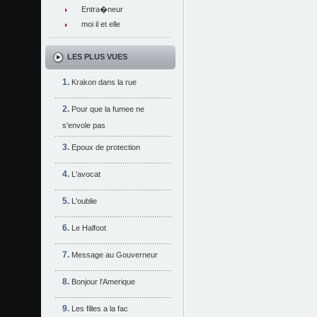
Entra�neur
moi il et elle
LES PLUS VUES
Krakon dans la rue
Pour que la fumee ne
s'envole pas
Epoux de protection
L'avocat
L'oublie
Le Halfoot
Message au Gouverneur
Bonjour l'Amerique
Les filles a la fac