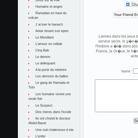
Deux sur la voie
Humains et anges
Ramadan en haut du
volcan
J ai tuer le hanach
Antar tenant son epee
Larmes dans les yeux d
Le Mendiant
service secre, le g�n�r
L'amour en cellule
l'histoire a �t� dans plus
Cinq Bab
France, la Gr�ce, le h�ro
acte
Le demon
Le delinquant
A la porte du ministre
Name :
Les demons du ballon
Le gang de Hamada et
Toto
Les humains vivent une
seule fois
Le Suspect
Des meres dans l'exsile
Ils ont choisit le docteur
Abdul Baset
Une nuit chalereuse d ete
L'enfer