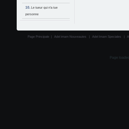
Le tueur qui n'a tue
personne
Page Principale
|
Adel imam Nouveautes
|
Adel Imam Speciales
|
A
Page loaded