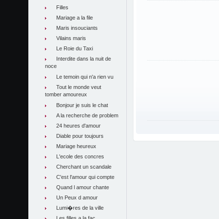
Filles
Mariage a la file
Maris insouciants
Vilains maris
Le Roie du Taxi
Interdite dans la nuit de
noce
Le temoin qui n'a rien vu
Tout le monde veut
tomber amoureux
Bonjour je suis le chat
A la recherche de problem
24 heures d'amour
Diable pour toujours
Mariage heureux
L'ecole des concres
Cherchant un scandale
C'est l'amour qui compte
Quand l amour chante
Un Peux d amour
Lumi�res de la ville
Les filles a la fac