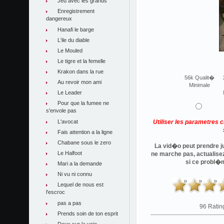
Jeu avec les grands
Enregistrement
dangereux
Hanafi le barge
L'ile du diable
Le Mouled
Le tigre et la femelle
Krakon dans la rue
56k Qualit�
Au revoir mon ami
Minimale
Le Leader
Pour que la fumee ne
s'envole pas
L'avocat
Utiliser les parametres 
Fais attention a la ligne
Chabane sous le zero
La vid�o peut prendre ju
Le Halfoot
ne marche pas, actualise
si ce probl�
Mari a la demande
Ni vu ni connu
Lequel de nous est
l'escroc
pas a pas
96 Ratin
Prends soin de ton esprit