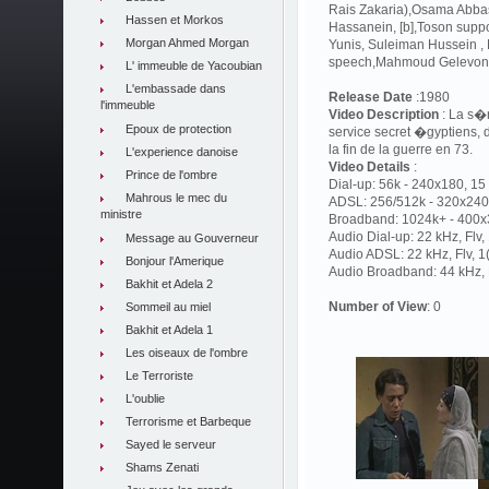
Rais Zakaria),Osama Abbas
Hassen et Morkos
Hassanein, [b],Toson supp
Morgan Ahmed Morgan
Yunis, Suleiman Hussein 
speech,Mahmoud Gelevon
L' immeuble de Yacoubian
L'embassade dans
Release Date
:1980
l'immeuble
Video Description
: La s�r
Epoux de protection
service secret �gyptiens,
la fin de la guerre en 73.
L'experience danoise
Video Details
:
Prince de l'ombre
Dial-up: 56k - 240x180, 15 
Mahrous le mec du
ADSL: 256/512k - 320x240,
ministre
Broadband: 1024k+ - 400x3
Audio Dial-up: 22 kHz, Flv
Message au Gouverneur
Audio ADSL: 22 kHz, Flv, 
Bonjour l'Amerique
Audio Broadband: 44 kHz, F
Bakhit et Adela 2
Number of View
: 0
Sommeil au miel
Bakhit et Adela 1
Les oiseaux de l'ombre
Le Terroriste
L'oublie
Terrorisme et Barbeque
Sayed le serveur
Shams Zenati