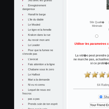
Jeu avec les grands
Enregistrement
dangereux
Hanafi le barge
L'ile du diable
56k Qualit�
Le Mouled
Minimale
Le tigre et la femelle
Krakon dans la rue
Au revoir mon ami
Utiliser les parametres 
Le Leader
Pour que la fumee ne
s'envole pas
La vid�o peut prendre ju
L'avocat
ne marche pas, actualise
si ce probl�
Fais attention a la ligne
Chabane sous le zero
Le Halfoot
Mari a la demande
Ni vu ni connu
64 Ratin
Lequel de nous est
l'escroc
pas a pas
Prends soin de ton esprit