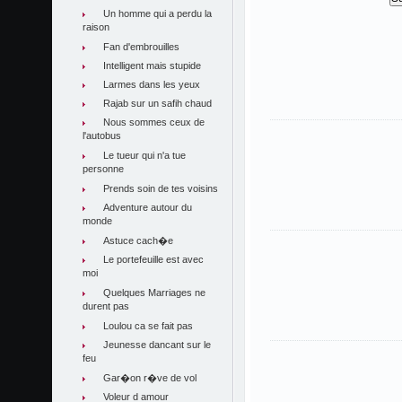
Un homme qui a perdu la
raison
Fan d'embrouilles
Intelligent mais stupide
Larmes dans les yeux
Rajab sur un safih chaud
Nous sommes ceux de
l'autobus
Le tueur qui n'a tue
personne
Prends soin de tes voisins
Adventure autour du
monde
Astuce cach�e
Le portefeuille est avec
moi
Quelques Marriages ne
durent pas
Loulou ca se fait pas
Jeunesse dancant sur le
feu
Gar�on r�ve de vol
Voleur d amour