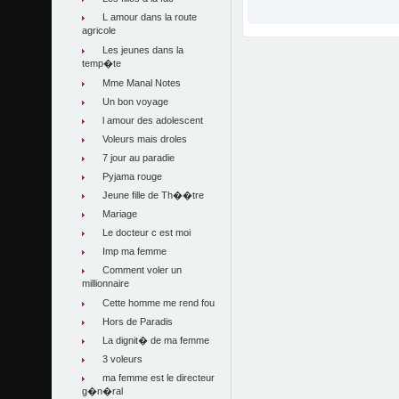
L amour dans la route
agricole
Les jeunes dans la
temp�te
Mme Manal Notes
Un bon voyage
l amour des adolescent
Voleurs mais droles
7 jour au paradie
Pyjama rouge
Jeune fille de Th��tre
Mariage
Le docteur c est moi
Imp ma femme
Comment voler un
millionnaire
Cette homme me rend fou
Hors de Paradis
La dignit� de ma femme
3 voleurs
ma femme est le directeur
g�n�ral