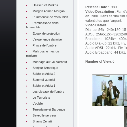
Hassen et Morkos
Release Date
:1980
Morgan Ahmed Morgan
Video Description
: Fan d'
en 1980 .Dans ce film film
L' immeuble de Yacoubian
valent plus que l'argent.
L'embassade dans
Video Details
:
l'immeuble
Dial-up: 56k - 240x180, 15 
Epoux de protection
ADSL: 256/512k - 320x240,
Broadband: 1024k+ - 400x3
L'experience danoise
Audio Dial-up: 22 kHz, Flv
Prince de l'ombre
Audio ADSL: 22 kHz, Flv, 
Mahrous le mec du
Audio Broadband: 44 kHz, F
ministre
Number of View
: 6
Message au Gouverneur
Bonjour l'Amerique
Bakhit et Adela 2
Sommeil au miel
Bakhit et Adela 1
Les oiseaux de l'ombre
Le Terroriste
L'oublie
Terrorisme et Barbeque
Sayed le serveur
Shams Zenati