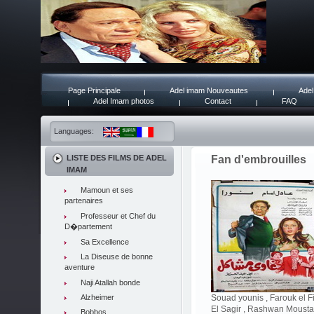
Page Principale
Adel imam Nouveautes
Adel
Adel Imam photos
Contact
FAQ
Languages:
LISTE DES FILMS DE ADEL
Fan d'embrouilles
IMAM
Mamoun et ses
partenaires
Professeur et Chef du
D�partement
Sa Excellence
La Diseuse de bonne
aventure
Naji Atallah bonde
Alzheimer
Souad younis , Farouk el Fi
El Sagir , Rashwan Moustaf
Bobbos