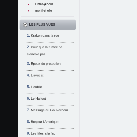
Entra�neur
moi il et elle
LES PLUS VUES
Krakon dans la rue
Pour que la fumee ne
s'envole pas
Epoux de protection
L'avocat
L'oublie
Le Halfoot
Message au Gouverneur
Bonjour l'Amerique
Les filles a la fac