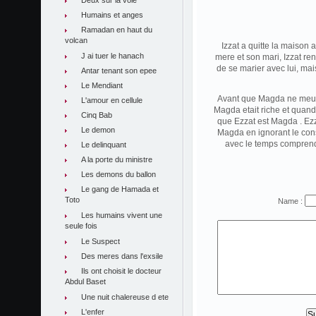
Deux sur la voie
Humains et anges
Ramadan en haut du
volcan
Izzat a quitte la maison
J ai tuer le hanach
mere et son mari, Izzat re
de se marier avec lui, mai
Antar tenant son epee
Le Mendiant
Avant que Magda ne meurt
L'amour en cellule
Magda etait riche et quan
Cinq Bab
que Ezzat est Magda . Ezza
Le demon
Magda en ignorant le conse
avec le temps comprend q
Le delinquant
A la porte du ministre
Les demons du ballon
Le gang de Hamada et
Toto
Name :
Les humains vivent une
seule fois
Le Suspect
Des meres dans l'exsile
Ils ont choisit le docteur
Abdul Baset
Une nuit chalereuse d ete
L'enfer