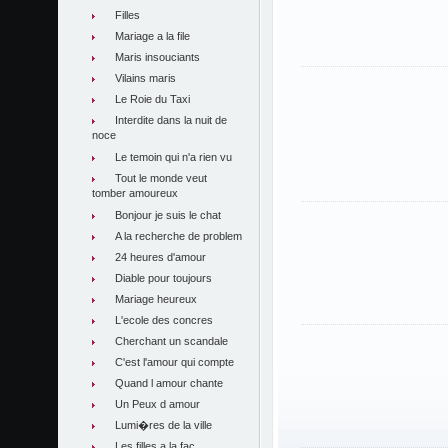
Filles
Mariage a la file
Maris insouciants
Vilains maris
Le Roie du Taxi
Interdite dans la nuit de
noce
Le temoin qui n'a rien vu
Tout le monde veut
tomber amoureux
Bonjour je suis le chat
A la recherche de problem
24 heures d'amour
Diable pour toujours
Mariage heureux
L'ecole des concres
Cherchant un scandale
C'est l'amour qui compte
Quand l amour chante
Un Peux d amour
Lumi�res de la ville
Les filles a la fac