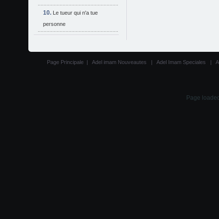
Le tueur qui n'a tue
personne
Page Principale
|
Adel imam Nouveautes
|
Adel Imam Speciales
|
A
Page loaded