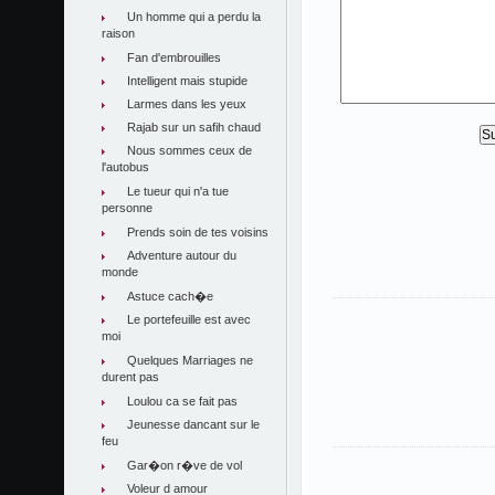
Un homme qui a perdu la
raison
Fan d'embrouilles
Intelligent mais stupide
Larmes dans les yeux
Rajab sur un safih chaud
Nous sommes ceux de
l'autobus
Le tueur qui n'a tue
personne
Prends soin de tes voisins
Adventure autour du
monde
Astuce cach�e
Le portefeuille est avec
moi
Quelques Marriages ne
durent pas
Loulou ca se fait pas
Jeunesse dancant sur le
feu
Gar�on r�ve de vol
Voleur d amour