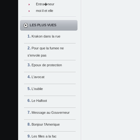
Entra�neur
moi il et elle
LES PLUS VUES
Krakon dans la rue
Pour que la fumee ne
s'envole pas
Epoux de protection
L'avocat
L'oublie
Le Halfoot
Message au Gouverneur
Bonjour l'Amerique
Les filles a la fac