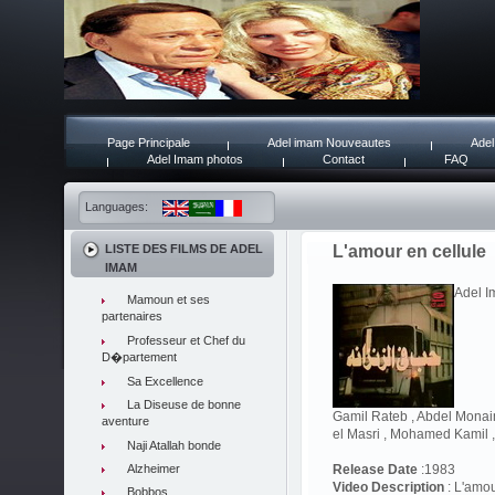
Page Principale
Adel imam Nouveautes
Adel
Adel Imam photos
Contact
FAQ
Languages:
LISTE DES FILMS DE ADEL
L'amour en cellule
IMAM
Adel I
Mamoun et ses
partenaires
Professeur et Chef du
D�partement
Sa Excellence
La Diseuse de bonne
Gamil Rateb , Abdel Monai
aventure
el Masri , Mohamed Kamil 
Naji Atallah bonde
Alzheimer
Release Date
:1983
Video Description
: L'amou
Bobbos