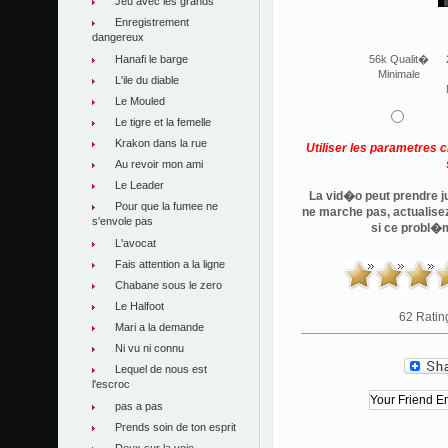
Jeu avec les grands
Enregistrement
dangereux
Hanafi le barge
56k Qualit�
Minimale
L'ile du diable
Le Mouled
Le tigre et la femelle
Krakon dans la rue
Utiliser les parametres 
Au revoir mon ami
Le Leader
La vid�o peut prendre ju
Pour que la fumee ne
ne marche pas, actualise
s'envole pas
si ce probl�
L'avocat
Fais attention a la ligne
Chabane sous le zero
Le Halfoot
62 Ratin
Mari a la demande
Ni vu ni connu
Lequel de nous est
l'escroc
pas a pas
Prends soin de ton esprit