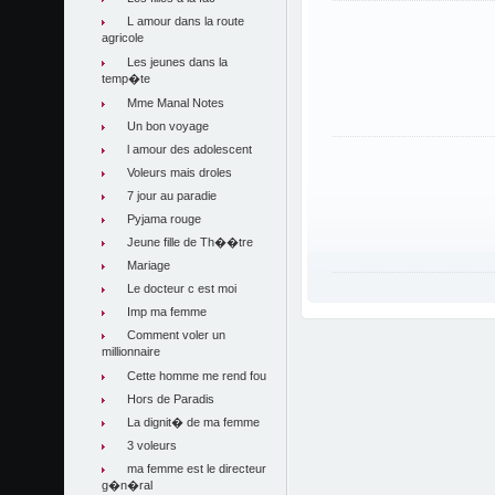
L amour dans la route
agricole
Les jeunes dans la
temp�te
Mme Manal Notes
Un bon voyage
l amour des adolescent
Voleurs mais droles
7 jour au paradie
Pyjama rouge
Jeune fille de Th��tre
Mariage
Le docteur c est moi
Imp ma femme
Comment voler un
millionnaire
Cette homme me rend fou
Hors de Paradis
La dignit� de ma femme
3 voleurs
ma femme est le directeur
g�n�ral