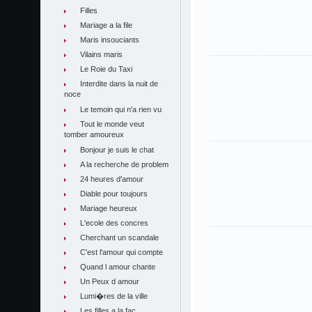
Filles
Mariage a la file
Maris insouciants
Vilains maris
Le Roie du Taxi
Interdite dans la nuit de
noce
Le temoin qui n'a rien vu
Tout le monde veut
tomber amoureux
Bonjour je suis le chat
A la recherche de problem
24 heures d'amour
Diable pour toujours
Mariage heureux
L'ecole des concres
Cherchant un scandale
C'est l'amour qui compte
Quand l amour chante
Un Peux d amour
Lumi�res de la ville
Les filles a la fac