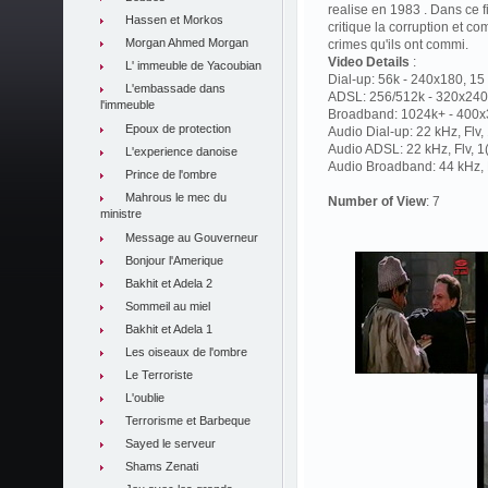
realise en 1983 . Dans ce 
Hassen et Morkos
critique la corruption et 
Morgan Ahmed Morgan
crimes qu'ils ont commi.
Video Details
:
L' immeuble de Yacoubian
Dial-up: 56k - 240x180, 15 
L'embassade dans
ADSL: 256/512k - 320x240,
l'immeuble
Broadband: 1024k+ - 400x3
Epoux de protection
Audio Dial-up: 22 kHz, Flv
Audio ADSL: 22 kHz, Flv, 
L'experience danoise
Audio Broadband: 44 kHz, F
Prince de l'ombre
Mahrous le mec du
Number of View
: 7
ministre
Message au Gouverneur
Bonjour l'Amerique
Bakhit et Adela 2
Sommeil au miel
Bakhit et Adela 1
Les oiseaux de l'ombre
Le Terroriste
L'oublie
Terrorisme et Barbeque
Sayed le serveur
Shams Zenati