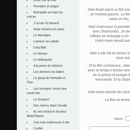
Deux sur la voie
Humains et anges
Adel Imam dans ce film jo
Ramadan en haut du
, un homme pauvre. Le fil
volcan
usine en feu,
J ai tuer le hanach
Adel imam pour la premiere
Antar tenant son epee
avec Sharnoubi) , ce de
Le Mendiant
l'affaire en echange a un
(Adel imam devait avou
L'amour en cellule
Cinq Bab
Adel a ete mit en prison 
Le demon
pour avoi
Le delinquant
Et le film commence , etan
A la porte du ministre
avec le temps il tombe amo
Les demons du ballon
de la prison et essaye 
Le gang de Hamada et
innocense. Et la Shar
Toto
Les humains vivent une
Adel imam decide de s'echa
seule fois
Le Suspect
Le film se term
Des meres dans l'exsile
Ils ont choisit le docteur
Abdul Baset
Name :
Une nuit chalereuse d ete
L'enfer