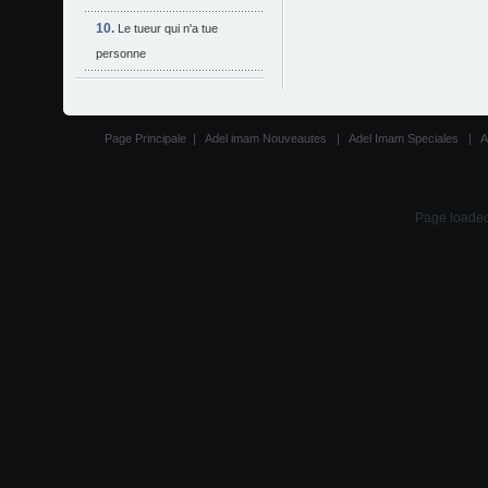
Le tueur qui n'a tue
personne
Page Principale
|
Adel imam Nouveautes
|
Adel Imam Speciales
|
A
Page loaded