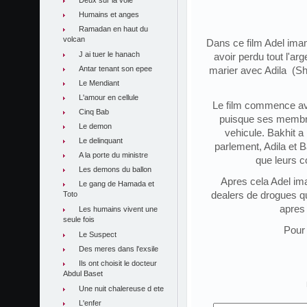
Deux sur la voie
Humains et anges
Ramadan en haut du
volcan
Dans ce film Adel imam
J ai tuer le hanach
avoir perdu tout l'ar
Antar tenant son epee
marier avec Adila (Sh
Le Mendiant
L'amour en cellule
Le film commence ave
Cinq Bab
puisque ses membre
Le demon
vehicule. Bakhit a 
Le delinquant
parlement, Adila et 
A la porte du ministre
que leurs c
Les demons du ballon
Apres cela Adel im
Le gang de Hamada et
dealers de drogues qu
Toto
apres
Les humains vivent une
seule fois
Pour 
Le Suspect
Des meres dans l'exsile
Ils ont choisit le docteur
Abdul Baset
Une nuit chalereuse d ete
L'enfer