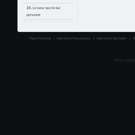
Le tueur qui n'a tue
personne
Page Principale
|
Adel imam Nouveautes
|
Adel Imam Speciales
|
A
Page loaded