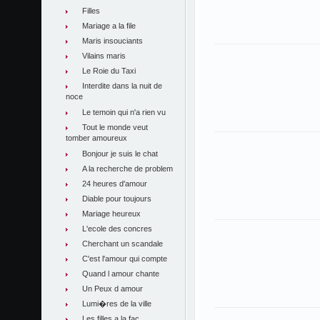
Filles
Mariage a la file
Maris insouciants
Vilains maris
Le Roie du Taxi
Interdite dans la nuit de
noce
Le temoin qui n'a rien vu
Tout le monde veut
tomber amoureux
Bonjour je suis le chat
A la recherche de problem
24 heures d'amour
Diable pour toujours
Mariage heureux
L'ecole des concres
Cherchant un scandale
C'est l'amour qui compte
Quand l amour chante
Un Peux d amour
Lumi�res de la ville
Les filles a la fac