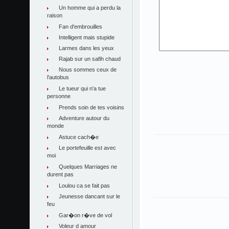
Un homme qui a perdu la
raison
Fan d'embrouilles
Intelligent mais stupide
Larmes dans les yeux
Rajab sur un safih chaud
Nous sommes ceux de
l'autobus
Le tueur qui n'a tue
personne
Prends soin de tes voisins
Adventure autour du
monde
Astuce cach�e
Le portefeuille est avec
moi
Quelques Marriages ne
durent pas
Loulou ca se fait pas
Jeunesse dancant sur le
feu
Gar�on r�ve de vol
Voleur d amour