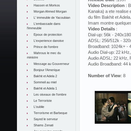
Video Description
: B
Hassen et Morkos
Kanaka) a ete realise e
Morgan Ahmed Morgan
du film Bakhit et Adel
L' immeuble de Yacoubian
Imam montre quelques 
L'embassade dans
l'immeuble
Video Details
:
Dial-up: 56k - 240x180
Epoux de protection
ADSL: 256/512k - 320x
L'experience danoise
Broadband: 1024k+ - 4
Prince de l'ombre
Audio Dial-up: 22 kHz
Mahrous le mec du
ministre
Audio ADSL: 22 kHz, F
Audio Broadband: 44 k
Message au Gouverneur
Bonjour l'Amerique
Number of View
: 8
Bakhit et Adela 2
Sommeil au miel
Bakhit et Adela 1
Les oiseaux de l'ombre
Le Terroriste
L'oublie
Terrorisme et Barbeque
Sayed le serveur
Shams Zenati