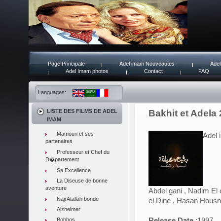
Page Principale
Adel imam Nouveautes
Adel
Adel Imam photos
Contact
FAQ
Languages:
LISTE DES FILMS DE ADEL
Bakhit et Adela 
IMAM
Mamoun et ses
Adel 
partenaires
Professeur et Chef du
D�partement
Sa Excellence
La Diseuse de bonne
aventure
Abdel gani , Nadim El
Naji Atallah bonde
el Dine , Hasan Housni
Alzheimer
Release Date
:1997
Bobbos