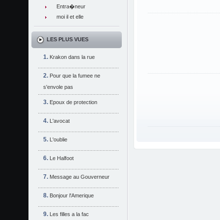
Entra�neur
moi il et elle
LES PLUS VUES
Krakon dans la rue
Pour que la fumee ne
s'envole pas
Epoux de protection
L'avocat
L'oublie
Le Halfoot
Message au Gouverneur
Bonjour l'Amerique
Les filles a la fac