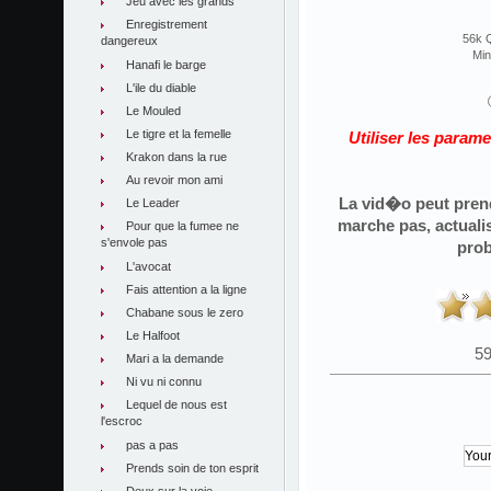
Jeu avec les grands
Enregistrement
56k 
dangereux
Min
Hanafi le barge
L'ile du diable
Le Mouled
Le tigre et la femelle
Utiliser les param
Krakon dans la rue
Au revoir mon ami
La vid�o peut prend
Le Leader
marche pas, actuali
Pour que la fumee ne
s'envole pas
pro
L'avocat
Fais attention a la ligne
Chabane sous le zero
Le Halfoot
59
Mari a la demande
Ni vu ni connu
Lequel de nous est
l'escroc
pas a pas
Prends soin de ton esprit