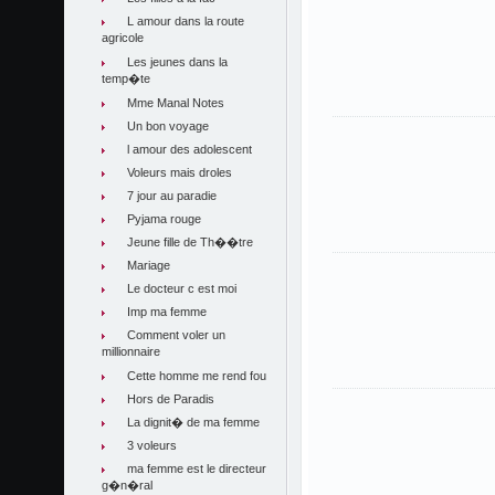
L amour dans la route
agricole
Les jeunes dans la
temp�te
Mme Manal Notes
Un bon voyage
l amour des adolescent
Voleurs mais droles
7 jour au paradie
Pyjama rouge
Jeune fille de Th��tre
Mariage
Le docteur c est moi
Imp ma femme
Comment voler un
millionnaire
Cette homme me rend fou
Hors de Paradis
La dignit� de ma femme
3 voleurs
ma femme est le directeur
g�n�ral