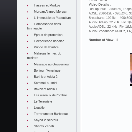
Ibrahim Nasr
Video Details
:
Hassen et Morkos
Dial-up: 56k - 240x180, 15 fps
Morgan Ahmed Morgan
ADSL: 256/512k - 320x240, 30
L' immeuble de Yacoubian
Broadband: 1024k+ - 400x300,
Audio Dial-up: 22 kHz, Flv, 1
L'embassade dans
Audio ADSL: 22 kHz, Flv, 1(M
l'immeuble
Audio Broadband: 44 kHz, Flv
Epoux de protection
Number of View
: 11
L'experience danoise
Prince de l'ombre
Mahrous le mec du
ministre
Message au Gouverneur
Bonjour l'Amerique
Bakhit et Adela 2
Sommeil au miel
Bakhit et Adela 1
Les oiseaux de l'ombre
Le Terroriste
L'oublie
Terrorisme et Barbeque
Sayed le serveur
Shams Zenati