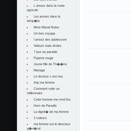
L amour dans la route
agricole
Les jeunes dans la
temp�te
Mme Manal Notes
Un bon voyage
l amour des adolescent
Voleurs mais droles
7 jour au paradie
Pyjama rouge
Jeune fille de Th��tre
Mariage
Le docteur c est moi
Imp ma femme
Comment voler un
millionnaire
Cette homme me rend fou
Hors de Paradis
La dignit� de ma femme
3 voleurs
ma femme est le directeur
g�n�ral