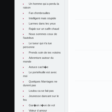
Un homme qui a perdu la
raison
Fan d'embrouilles
Intelligent mais stupide
Larmes dans les yeux
Rajab sur un safih chaud
Nous sommes ceux de
l'autobus
Le tueur qui n'a tue
personne
Prends soin de tes voisins
Adventure autour du
monde
Astuce cach�e
Le portefeuille est avec
moi
Quelques Marriages ne
durent pas
Loulou ca se fait pas
Jeunesse dancant sur le
feu
Gar�on r�ve de vol
Voleur d amour