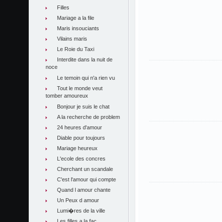
Filles
Mariage a la file
Maris insouciants
Vilains maris
Le Roie du Taxi
Interdite dans la nuit de
noce
Le temoin qui n'a rien vu
Tout le monde veut
tomber amoureux
Bonjour je suis le chat
A la recherche de problem
24 heures d'amour
Diable pour toujours
Mariage heureux
L'ecole des concres
Cherchant un scandale
C'est l'amour qui compte
Quand l amour chante
Un Peux d amour
Lumi�res de la ville
Les filles a la fac