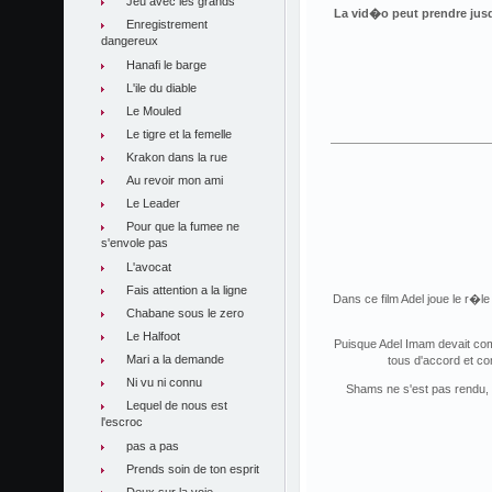
Jeu avec les grands
La vid�o peut prendre jusqu
Enregistrement
dangereux
Hanafi le barge
L'ile du diable
Le Mouled
Le tigre et la femelle
Krakon dans la rue
Au revoir mon ami
Le Leader
Pour que la fumee ne
s'envole pas
L'avocat
Fais attention a la ligne
Dans ce film Adel joue le r�le
Chabane sous le zero
Le Halfoot
Puisque Adel Imam devait comba
Mari a la demande
tous d'accord et co
Ni vu ni connu
Shams ne s'est pas rendu, a
Lequel de nous est
l'escroc
pas a pas
Prends soin de ton esprit