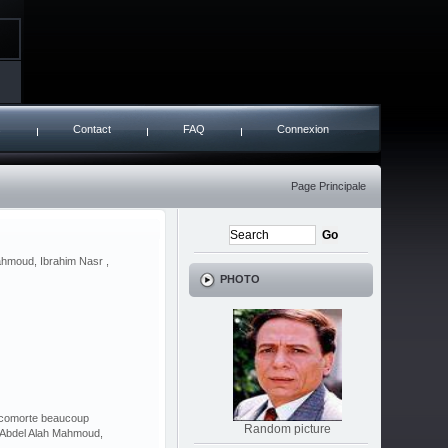
s
Contact
FAQ
Connexion
Page Principale
ahmoud, Ibrahim Nasr ,
PHOTO
il comorte beaucoup
Random picture
 Abdel Alah Mahmoud,