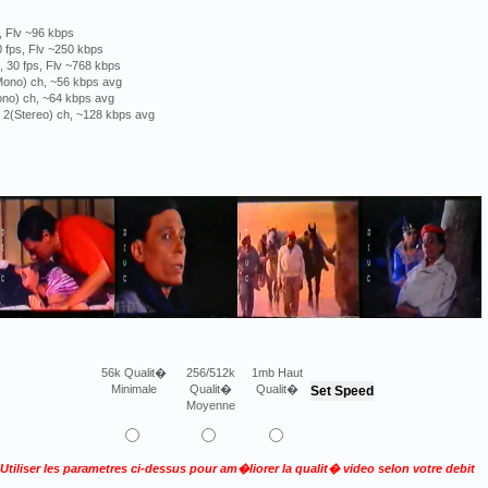
, Flv ~96 kbps
 fps, Flv ~250 kbps
 30 fps, Flv ~768 kbps
(Mono) ch, ~56 kbps avg
ono) ch, ~64 kbps avg
, 2(Stereo) ch, ~128 kbps avg
56k Qualit�
256/512k
1mb Haut
Minimale
Qualit�
Qualit�
Moyenne
Utiliser les parametres ci-dessus pour am�liorer la qualit� video selon votre debit