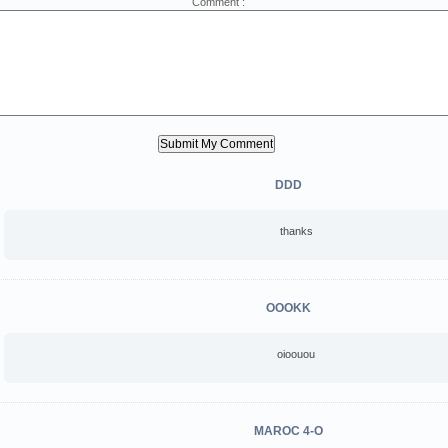
Comment :
DDD
thanks
OOOKK
oioouou
MAROC 4-O