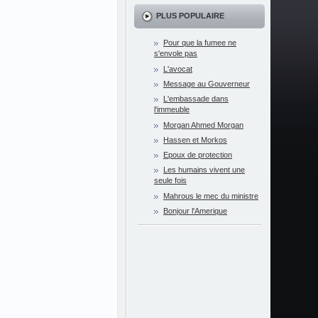
PLUS POPULAIRE
Pour que la fumee ne
s'envole pas
L'avocat
Message au Gouverneur
L'embassade dans
l'immeuble
Morgan Ahmed Morgan
Hassen et Morkos
Epoux de protection
Les humains vivent une
seule fois
Mahrous le mec du ministre
Bonjour l'Amerique