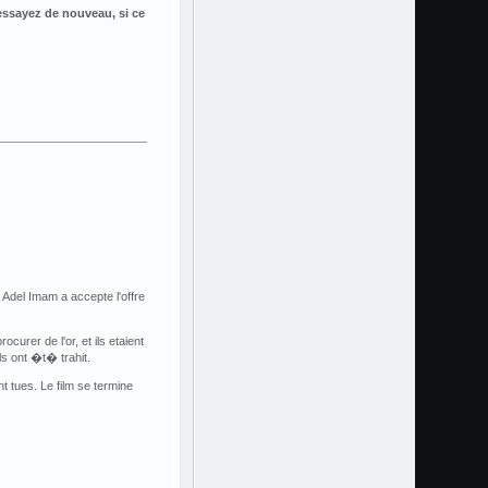
essayez de nouveau, si ce
. Adel Imam a accepte l'offre
urer de l'or, et ils etaient
ls ont �t� trahit.
t tues. Le film se termine