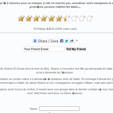
'� 2 minutes pour se charger, si elle ne marche pas, actualisez votre navigateur et 
probl�me persiste
.
CONTACTEZ NOUS
50 Rating:
6.5
/10 (2445 votes cast)
 de Shams El Zenati (d'ou le nom du film). Shams a rencontre une fille qui demandait de l'aide
et lui a demande de l'�pouser.
ttre un certain voleur il a demand� � quelques amis de l'aider. En echange il devait leur proc
mmencaient a l'aider. Au debut Shams et ses compagnons ont gagne l'affaire, mais plus tard i
pres avoir trouve du renfort, il revient avec son groupe dans le dernier combat o� tous fuen
avec Adel Imam seul avec sa future �pouse.
Name :