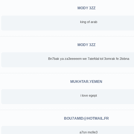
MODY 3ZZ
king of arab
MODY 3ZZ
Bn7bak ya za3eeeeem we 7atefdal tol 3omrak fe 2lobna
MUKHTAR.YEMEN
i love egept
BOU7AMID@HOTMAIL.FR
a7sn mo9e3