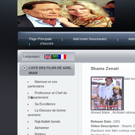
Page Principale
Adel imam Nouveautes
Adel
s'inscrire
Languages:
LISTE DES FILMS DE ADEL
Shams Zenati
IMAM
Adel im
Mamoun et ses
partenaires
Professeur et Chef du
D�partement
Sa Excellence
La Diseuse de bonne
Ahmed Mahir , Ali Abdel rahma
aventure
Naji Atallah bonde
Release Date
:1991
Video Description
: Shams Ze
Alzheimer
d'acteurs tres bien connus c
Bobbos