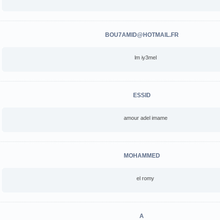
BOU7AMID@HOTMAIL.FR
lm iy3mel
ESSID
amour adel imame
MOHAMMED
el romy
A