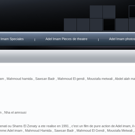
 Imam Speciales
Adel Imam Pieces de theatre
Adel Imam photo
am , Mahmoud hamida , Sawsan Badr , Mahmoud El gendi , Moustafa metwali , Abdel alah m
n , Nha el amrousi
nati ou Shams El Zenaty a ete realise en 1991 , c'est un film de pure action de Adel imam, 
omme:Adel imam , Mahmoud Hamida , Sawsan Badr , Mahmoud El Gendi , Moustafa Metwali ,