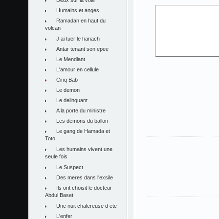
Deux sur la voie
Humains et anges
Ramadan en haut du
volcan
J ai tuer le hanach
Antar tenant son epee
Le Mendiant
L'amour en cellule
Cinq Bab
Le demon
Le delinquant
A la porte du ministre
Les demons du ballon
Le gang de Hamada et
Toto
Les humains vivent une
seule fois
Le Suspect
Des meres dans l'exsile
Ils ont choisit le docteur
Abdul Baset
Une nuit chalereuse d ete
L'enfer