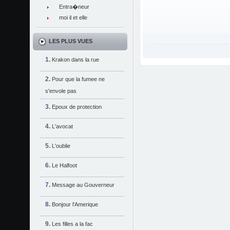
Entra�neur
moi il et elle
LES PLUS VUES
Krakon dans la rue
Pour que la fumee ne
s'envole pas
Epoux de protection
L'avocat
L'oublie
Le Halfoot
Message au Gouverneur
Bonjour l'Amerique
Les filles a la fac