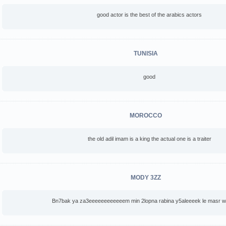
good actor is the best of the arabics actors
TUNISIA
good
MOROCCO
the old adil imam is a king the actual one is a traiter
MODY 3ZZ
Bn7bak ya za3eeeeeeeeeeeem min 2lopna rabina y5aleeeek le masr we