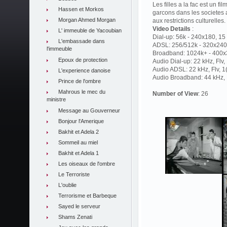
Les filles a la fac est un fil
Hassen et Morkos
garcons dans les societes ar
Morgan Ahmed Morgan
aux restrictions culturelles.
Video Details
:
L' immeuble de Yacoubian
Dial-up: 56k - 240x180, 15 
L'embassade dans
ADSL: 256/512k - 320x240,
l'immeuble
Broadband: 1024k+ - 400x3
Epoux de protection
Audio Dial-up: 22 kHz, Flv
Audio ADSL: 22 kHz, Flv, 
L'experience danoise
Audio Broadband: 44 kHz, F
Prince de l'ombre
Mahrous le mec du
Number of View
: 26
ministre
Message au Gouverneur
Bonjour l'Amerique
Bakhit et Adela 2
Sommeil au miel
Bakhit et Adela 1
Les oiseaux de l'ombre
Le Terroriste
L'oublie
Terrorisme et Barbeque
Sayed le serveur
Shams Zenati