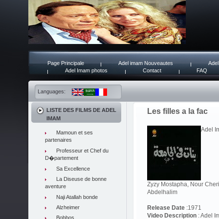
Page Principale
Adel imam Nouveautes
Adel
Adel Imam photos
Contact
FAQ
Languages:
LISTE DES FILMS DE ADEL
Les filles a la fac
IMAM
Adel I
Mamoun et ses
partenaires
Professeur et Chef du
D�partement
Sa Excellence
La Diseuse de bonne
Zyzy Mostapha, Nour Cheri
aventure
Abdelhalim
Naji Atallah bonde
Alzheimer
Release Date
:1971
Video Description
: Adel I
Bobbos