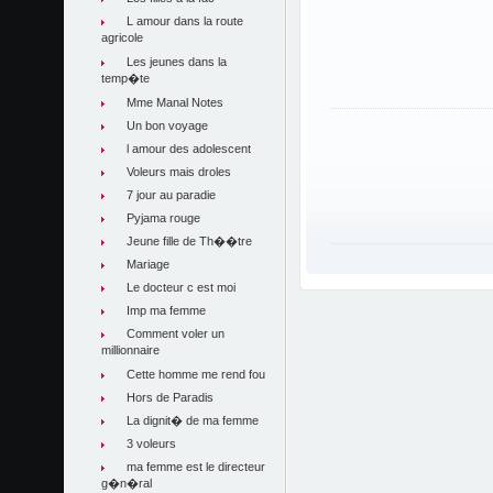
L amour dans la route
agricole
Les jeunes dans la
temp�te
Mme Manal Notes
Un bon voyage
l amour des adolescent
Voleurs mais droles
7 jour au paradie
Pyjama rouge
Jeune fille de Th��tre
Mariage
Le docteur c est moi
Imp ma femme
Comment voler un
millionnaire
Cette homme me rend fou
Hors de Paradis
La dignit� de ma femme
3 voleurs
ma femme est le directeur
g�n�ral