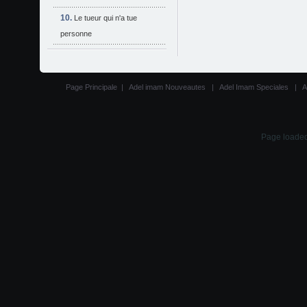
Le tueur qui n'a tue
personne
Page Principale
|
Adel imam Nouveautes
|
Adel Imam Speciales
|
A
Page loaded