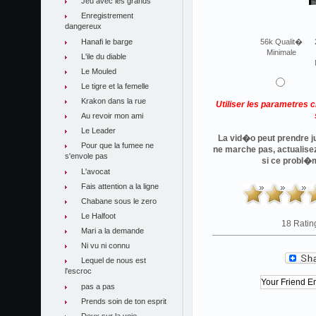
Jeu avec les grands
Enregistrement
dangereux
Hanafi le barge
56k Qualit�
Minimale
L'ile du diable
Le Mouled
Le tigre et la femelle
Krakon dans la rue
Utiliser les parametres 
Au revoir mon ami
Le Leader
La vid�o peut prendre ju
Pour que la fumee ne
ne marche pas, actualise
s'envole pas
si ce probl�
L'avocat
Fais attention a la ligne
Chabane sous le zero
Le Halfoot
18 Ratin
Mari a la demande
Ni vu ni connu
Lequel de nous est
l'escroc
pas a pas
Prends soin de ton esprit