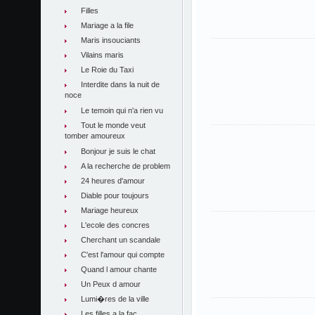
Filles
Mariage a la file
Maris insouciants
Vilains maris
Le Roie du Taxi
Interdite dans la nuit de
noce
Le temoin qui n'a rien vu
Tout le monde veut
tomber amoureux
Bonjour je suis le chat
A la recherche de problem
24 heures d'amour
Diable pour toujours
Mariage heureux
L'ecole des concres
Cherchant un scandale
C'est l'amour qui compte
Quand l amour chante
Un Peux d amour
Lumi�res de la ville
Les filles a la fac