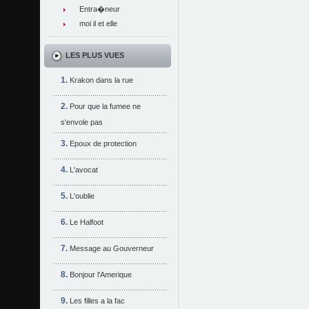
Entra�neur
moi il et elle
LES PLUS VUES
Krakon dans la rue
Pour que la fumee ne
s'envole pas
Epoux de protection
L'avocat
L'oublie
Le Halfoot
Message au Gouverneur
Bonjour l'Amerique
Les filles a la fac