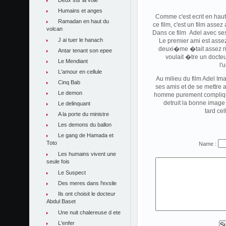
Deux sur la voie
Humains et anges
Comme c'est ecrit en hau
Ramadan en haut du
ce film, c'est un film asse
volcan
Dans ce film Adel avec ses 
J ai tuer le hanach
Le premier ami est assez
deuxi�me �tait assez rich
Antar tenant son epee
voulait �tre un docte
Le Mendiant
l'
L'amour en cellule
Au milieu du film Adel Im
Cinq Bab
ses amis et de se mettre 
Le demon
homme purement compliqu� 
detruit la bonne image
Le delinquant
tard cel
A la porte du ministre
Les demons du ballon
Le gang de Hamada et
Toto
Name :
Les humains vivent une
seule fois
Le Suspect
Des meres dans l'exsile
Ils ont choisit le docteur
Abdul Baset
Une nuit chalereuse d ete
L'enfer