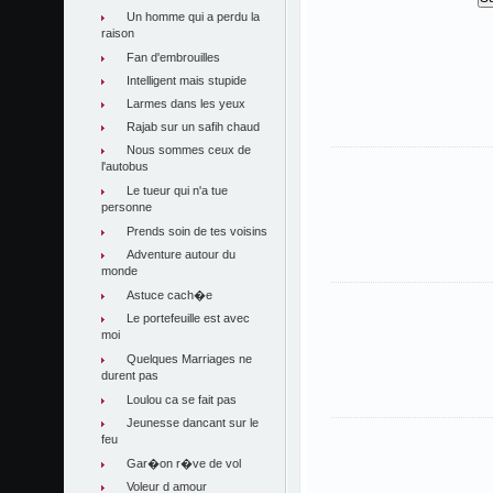
Un homme qui a perdu la
raison
Fan d'embrouilles
Intelligent mais stupide
Larmes dans les yeux
Rajab sur un safih chaud
Nous sommes ceux de
l'autobus
Le tueur qui n'a tue
personne
Prends soin de tes voisins
Adventure autour du
monde
Astuce cach�e
Le portefeuille est avec
moi
Quelques Marriages ne
durent pas
Loulou ca se fait pas
Jeunesse dancant sur le
feu
Gar�on r�ve de vol
Voleur d amour