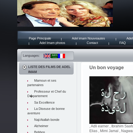
Page Principale
Adel imam Nouveautes
Adel
Adel Imam photos
Contact
FAQ
Languages:
LISTE DES FILMS DE ADEL
Un bon voyage
IMAM
Mamoun et ses
partenaires
Professeur et Chef du
D�partement
Sa Excellence
La Diseuse de bonne
aventure
Naji Atallah bonde
Alzheimer
, Adli earner , Ibrahim Saa
Elias , Mimi Jamal , Nagw
Bobbos