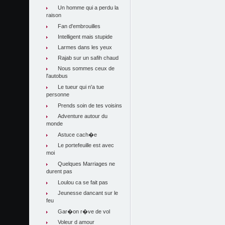
Un homme qui a perdu la
raison
Fan d'embrouilles
Intelligent mais stupide
Larmes dans les yeux
Rajab sur un safih chaud
Nous sommes ceux de
l'autobus
Le tueur qui n'a tue
personne
Prends soin de tes voisins
Adventure autour du
monde
Astuce cach�e
Le portefeuille est avec
moi
Quelques Marriages ne
durent pas
Loulou ca se fait pas
Jeunesse dancant sur le
feu
Gar�on r�ve de vol
Voleur d amour