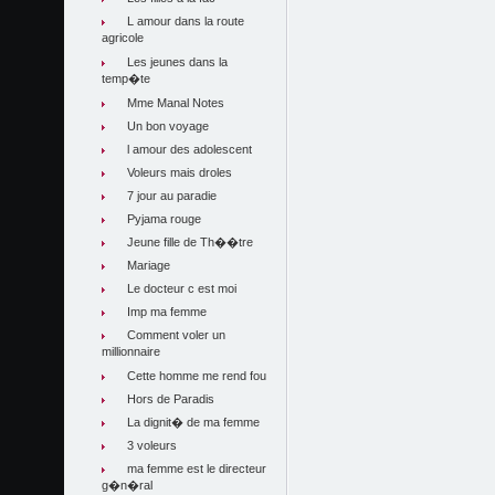
L amour dans la route
agricole
Les jeunes dans la
temp�te
Mme Manal Notes
Un bon voyage
l amour des adolescent
Voleurs mais droles
7 jour au paradie
Pyjama rouge
Jeune fille de Th��tre
Mariage
Le docteur c est moi
Imp ma femme
Comment voler un
millionnaire
Cette homme me rend fou
Hors de Paradis
La dignit� de ma femme
3 voleurs
ma femme est le directeur
g�n�ral