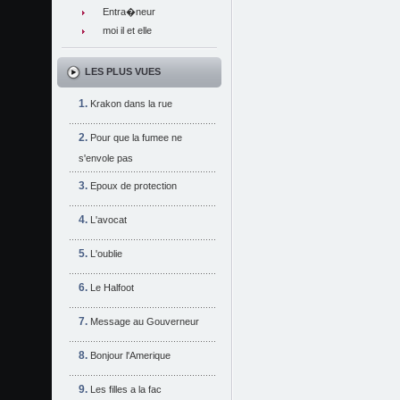
Entra�neur
moi il et elle
LES PLUS VUES
Krakon dans la rue
Pour que la fumee ne
s'envole pas
Epoux de protection
L'avocat
L'oublie
Le Halfoot
Message au Gouverneur
Bonjour l'Amerique
Les filles a la fac