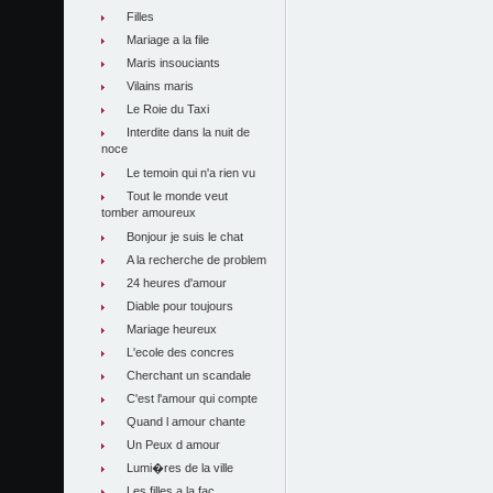
Filles
Mariage a la file
Maris insouciants
Vilains maris
Le Roie du Taxi
Interdite dans la nuit de
noce
Le temoin qui n'a rien vu
Tout le monde veut
tomber amoureux
Bonjour je suis le chat
A la recherche de problem
24 heures d'amour
Diable pour toujours
Mariage heureux
L'ecole des concres
Cherchant un scandale
C'est l'amour qui compte
Quand l amour chante
Un Peux d amour
Lumi�res de la ville
Les filles a la fac