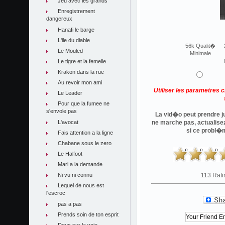
Jeu avec les grands
Enregistrement
dangereux
Hanafi le barge
L'ile du diable
56k Qualit�
Le Mouled
Minimale
Le tigre et la femelle
Krakon dans la rue
Au revoir mon ami
Utiliser les parametres 
Le Leader
Pour que la fumee ne
s'envole pas
La vid�o peut prendre ju
L'avocat
ne marche pas, actualise
si ce probl�
Fais attention a la ligne
Chabane sous le zero
Le Halfoot
Mari a la demande
Ni vu ni connu
113 Rati
Lequel de nous est
l'escroc
pas a pas
Prends soin de ton esprit