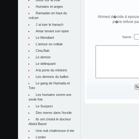
Deux sur la voie
Humains et anges
Ramadan en haut du
Ahmed d�cide d epouser 
volcan
p�re refuse par
J ai tuer le hanach
Antar tenant son epee
Name :
Le Mendiant
L'amour en cellule
Cinq Bab
Le demon
Le delinquant
A la porte du ministre
Les demons du ballon
Le gang de Hamada et
Toto
Les humains vivent une
seule fois
Le Suspect
Des meres dans l'exsile
Ils ont choisit le docteur
Abdul Baset
Une nuit chalereuse d ete
L'enfer