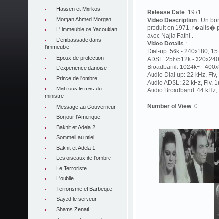
Hassen et Morkos
Release Date
:1971
Morgan Ahmed Morgan
Video Description
: Un bo
produit en 1971, r�alis� 
L' immeuble de Yacoubian
avec Najla Fathi .
L'embassade dans
Video Details
:
l'immeuble
Dial-up: 56k - 240x180, 15 
Epoux de protection
ADSL: 256/512k - 320x240,
Broadband: 1024k+ - 400x3
L'experience danoise
Audio Dial-up: 22 kHz, Flv
Prince de l'ombre
Audio ADSL: 22 kHz, Flv, 
Mahrous le mec du
Audio Broadband: 44 kHz, F
ministre
Number of View
: 0
Message au Gouverneur
Bonjour l'Amerique
Bakhit et Adela 2
Sommeil au miel
Bakhit et Adela 1
Les oiseaux de l'ombre
Le Terroriste
L'oublie
Terrorisme et Barbeque
Sayed le serveur
Shams Zenati