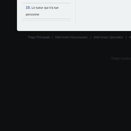
Le tueur qui n'a tue
personne
Page Principale
|
Adel imam Nouveautes
|
Adel Imam Speciales
|
A
Page loaded