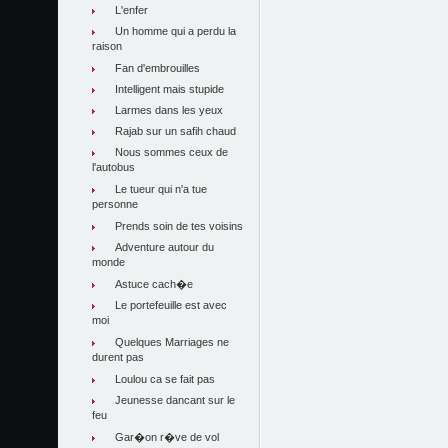
L'enfer
Un homme qui a perdu la
raison
Fan d'embrouilles
Intelligent mais stupide
Larmes dans les yeux
Rajab sur un safih chaud
Nous sommes ceux de
l'autobus
Le tueur qui n'a tue
personne
Prends soin de tes voisins
Adventure autour du
monde
Astuce cach�e
Le portefeuille est avec
moi
Quelques Marriages ne
durent pas
Loulou ca se fait pas
Jeunesse dancant sur le
feu
Gar�on r�ve de vol