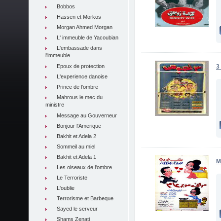
Bobbos
Hassen et Morkos
Morgan Ahmed Morgan
L' immeuble de Yacoubian
L'embassade dans
l'immeuble
Epoux de protection
3
L'experience danoise
Prince de l'ombre
Mahrous le mec du
ministre
Message au Gouverneur
Bonjour l'Amerique
Bakhit et Adela 2
Sommeil au miel
Bakhit et Adela 1
M
Les oiseaux de l'ombre
Le Terroriste
L'oublie
Terrorisme et Barbeque
Sayed le serveur
Shams Zenati