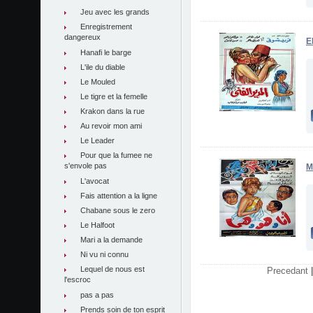
Jeu avec les grands
Enregistrement
dangereux
E
Hanafi le barge
L'ile du diable
Le Mouled
Le tigre et la femelle
Krakon dans la rue
Au revoir mon ami
Le Leader
Pour que la fumee ne
s'envole pas
M
L'avocat
Fais attention a la ligne
Chabane sous le zero
Le Halfoot
Mari a la demande
Ni vu ni connu
Lequel de nous est
Precedant
l'escroc
pas a pas
Prends soin de ton esprit