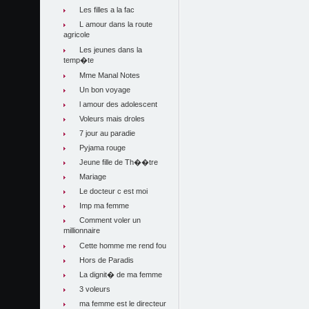
Les filles a la fac
L amour dans la route
agricole
Les jeunes dans la
temp�te
Mme Manal Notes
Un bon voyage
l amour des adolescent
Voleurs mais droles
7 jour au paradie
Pyjama rouge
Jeune fille de Th��tre
Mariage
Le docteur c est moi
Imp ma femme
Comment voler un
millionnaire
Cette homme me rend fou
Hors de Paradis
La dignit� de ma femme
3 voleurs
ma femme est le directeur