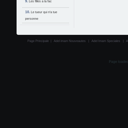
Les filles a la fac
Le tueur qui n'a tue
personne
Page Principale
|
Adel imam Nouveautes
|
Adel Imam Speciales
|
A
Page loaded