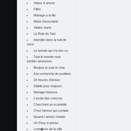
Voleur d amour
Filles
Mariage a la file
Maris insouciants
Vilains maris
Le Roie du Taxi
Interdite dans la nuit de
noce
Le temoin qui n'a rien vu
Tout le monde veut
tomber amoureux
Bonjour je suis le chat
A la recherche de problem
24 heures d'amour
Diable pour toujours
Mariage heureux
L'ecole des concres
Cherchant un scandale
C'est l'amour qui compte
Quand l amour chante
Un Peux d amour
Lumi�res de la ville