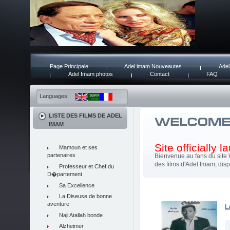
Page Principale
Adel imam Nouveautes
Adel
Adel Imam photos
Contact
FAQ
Languages:
LISTE DES FILMS DE ADEL
IMAM
Site officially 
Mamoun et ses
partenaires
Bienvenue au fans du site 
des films d'Adel Imam, disp
Professeur et Chef du
D�partement
Sa Excellence
La Diseuse de bonne
aventure
L
Naji Atallah bonde
Alzheimer