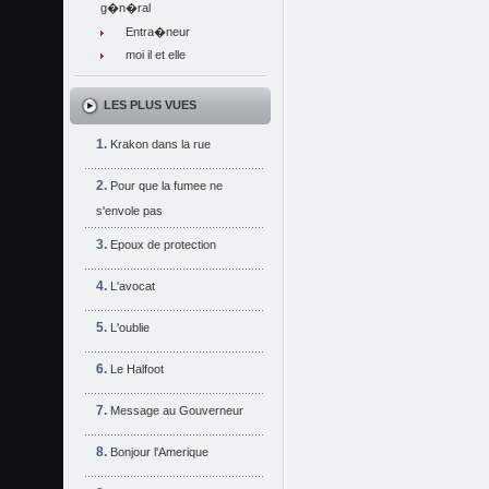
g�n�ral
Entra�neur
moi il et elle
LES PLUS VUES
Krakon dans la rue
Pour que la fumee ne
s'envole pas
Epoux de protection
L'avocat
L'oublie
Le Halfoot
Message au Gouverneur
Bonjour l'Amerique