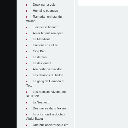
Deux sur la voie
Humains et anges
Ramadan en haut du
volcan
J ai tuer le hanach
Antar tenant son epee
Le Mendiant
L'amour en cellule
Cinq Bab
Le demon
Le delinquant
A la porte du ministre
Les demons du ballon
Le gang de Hamada et
Toto
Les humains vivent une
seule fois
Le Suspect
Des meres dans l'exsile
Ils ont choisit le docteur
Abdul Baset
Une nuit chalereuse d ete